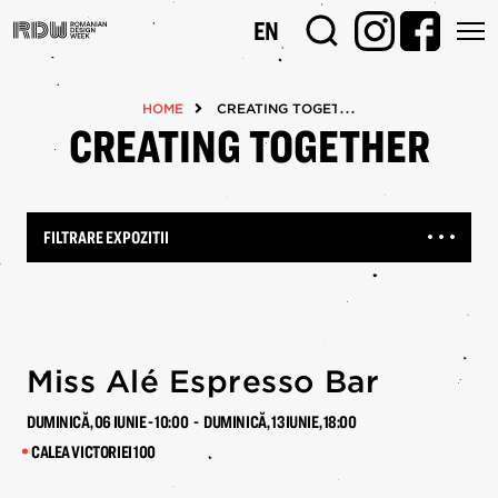
Mergi
EN
la
conţinutul
principal
HOME
CREATING TOGETHER
CREATING TOGETHER
FILTRARE EXPOZITII
Miss Alé Espresso Bar
DUMINICĂ, 06 IUNIE - 10:00 - DUMINICĂ, 13 IUNIE, 18:00
CALEA VICTORIEI 100