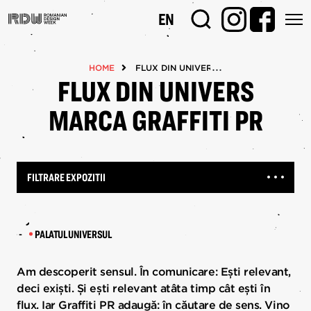
Mergi
EN
la
conţinutul
principal
HOME
FLUX DIN UNIVERS MARCA GRAFFITI PR
FLUX DIN UNIVERS
MARCA GRAFFITI PR
FILTRARE EXPOZITII
-
PALATUL UNIVERSUL
Am descoperit sensul. În comunicare: Ești relevant,
deci exiști. Și ești relevant atâta timp cât ești în
flux. Iar Graffiti PR adaugă: în căutare de sens. Vino