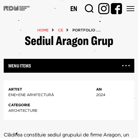
Mergi
EN
la
conţinutul
principal
HOME
CE
PORTFOLIOS
Sediul Aragon Grup
MENU ITEMS
ARTIST
AN
ENE+ENE ARHITECTURĂ
2024
CATEGORIE
ARCHITECTURE
Clădirea constituie sediul grupului de firme Aragon, un