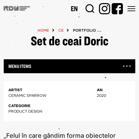
Mergi
EN
la
conţinutul
principal
HOME
CE
PORTFOLIOS
Set de ceai Doric
MENU ITEMS
ARTIST
AN
CERAMIC SPARROW
2020
CATEGORIE
PRODUCT DESIGN
„Felul în care gândim forma obiectelor