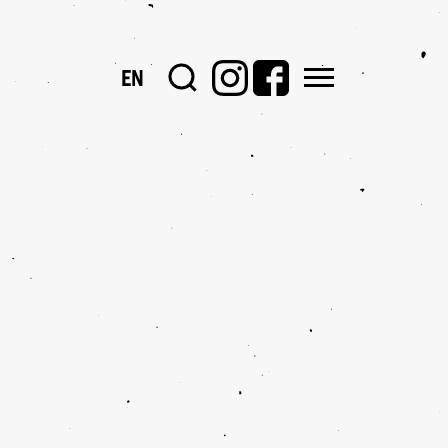
EN
PORTOFOLII
PERĂ ORAȘUL: CUM DESIGNUL A TRANSFORMAT SPAȚIUL PUB