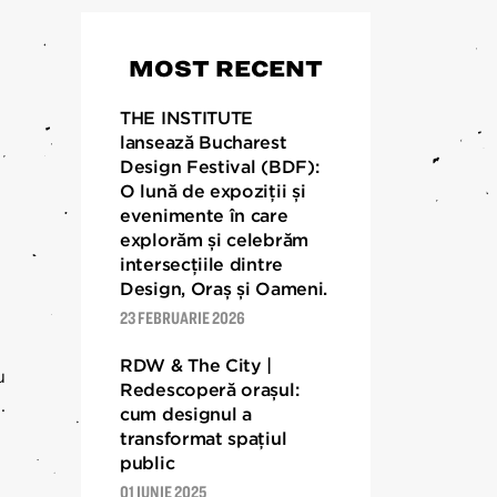
DESPRE
MOST RECENT
Despre
RDW 2024
THE INSTITUTE
lansează Bucharest
RDW 2023
Design Festival (BDF):
RDW 2022
O lună de expoziții și
evenimente în care
RDW 2021
explorăm și celebrăm
RDW 2020
intersecțiile dintre
Design, Oraș și Oameni.
RDW 2019
23 FEBRUARIE 2026
Ediții 2013 – 2018
RDW & The City |
u
Redescoperă orașul:
.
cum designul a
transformat spațiul
public
01 IUNIE 2025