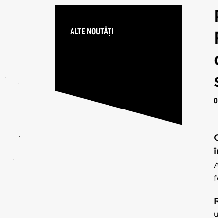
PA
ALTE NOUTĂȚI
0
C
î
A
f
u