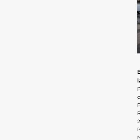
B
P
c
F
R
2
P
M