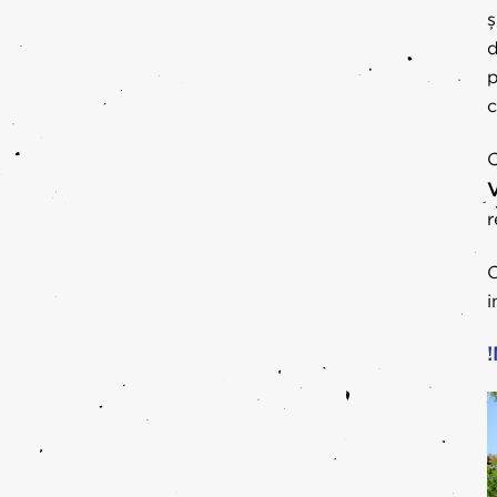
ș
d
p
c
C
V
r
C
i
!