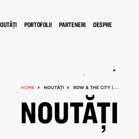
OUTĂȚI
PORTOFOLII
PARTENERI
DESPRE
W 2025
NOUTĂȚI
Design GO!
xhibitions
 The City
HOME
NOUTĂȚI
RDW & THE CITY | REDESCO
esign Flags
NOUTĂȚI
Young Design
ecture's Night In