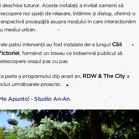
i deschise tuturor. Aceste instalații a invitat oamenii să
escopere noi spații de relaxare, întâlnire și dialog, oferind o
erspectivă proaspătă asupra modului în care interacționăm
u mediul urban.
Căii
ele patru intervenții au fost instalate de-a lungul
ictoriei
, formând un traseu ce îndeamnă publicul să
edescopere orașul pas cu pas.
RDW & The City
a parte a programului din acest an,
a
nclus următoarele proiecte:
Me Apunto! - Studio An-An