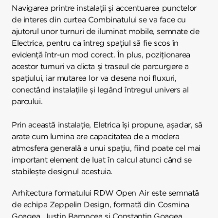
Navigarea printre instalații și accentuarea punctelor
de interes din curtea Combinatului se va face cu
ajutorul unor turnuri de iluminat mobile, semnate de
Electrica, pentru ca întreg spațiul să fie scos în
evidență într-un mod corect. În plus, poziționarea
acestor turnuri va dicta și traseul de parcurgere a
spațiului, iar mutarea lor va desena noi fluxuri,
conectând instalațiile și legând întregul univers al
parcului.
Prin această instalație, Eletrica își propune, așadar, să
arate cum lumina are capacitatea de a modera
atmosfera generală a unui spațiu, fiind poate cel mai
important element de luat în calcul atunci când se
stabilește designul acestuia.
Arhitectura formatului RDW Open Air este semnată
de echipa Zeppelin Design, formată din Cosmina
Goagea, Justin Baroncea și Constantin Goagea.