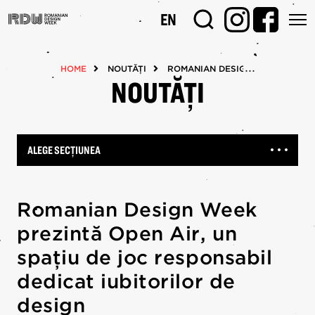
Mergi
EN
la
conţinutul
principal
HOME
NOUTĂȚI
ROMANIAN DESIGN WEEK PREZINT
NOUTĂȚI
ALEGE SECȚIUNEA
Romanian Design Week
prezintă Open Air, un
spațiu de joc responsabil
dedicat iubitorilor de
design